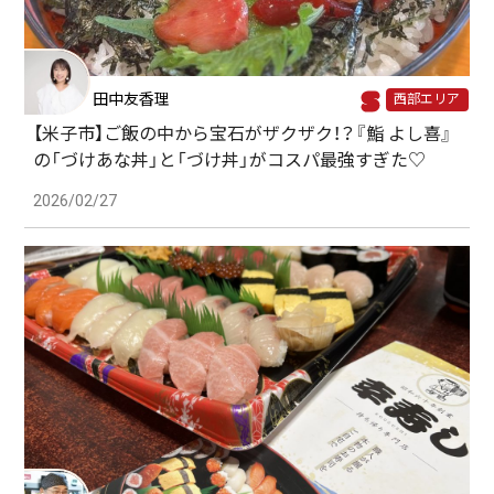
田中友香理
西部エリア
【米子市】ご飯の中から宝石がザクザク！？『鮨 よし喜』
の「づけあな丼」と「づけ丼」がコスパ最強すぎた♡
2026/02/27