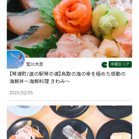
宮川大志
中部エリア
【琴浦町/道の駅琴の浦】鳥取の海の幸を極めた感動の
海鮮丼〜海鮮料理 きわみ〜
2025/02/05