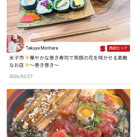
Takuya Morihara
西部エリア
米子市
華やかな巻き寿司で笑顔の花を咲かせる素敵
なお店
〜巻き巻き〜
2026/02/27