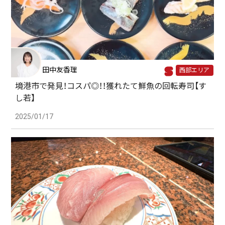
田中友香理
西部エリア
境港市で発見！コスパ◎！！獲れたて鮮魚の回転寿司【す
し若】
2025/01/17