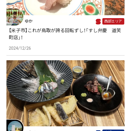
ゆか
西部エリア
【米子市】これが鳥取が誇る回転ずし！「すし弁慶 道笑
町店」！
2024/12/26