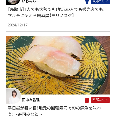
いわみぃー
東部エリア
［鳥取市］1人でも大勢でも！地元の人でも観光客でも！
マルチに使える居酒屋【モリノスケ】
2024/12/17
田中友香理
西部エリア
平日昼が狙い目！地元の回転寿司で旬の鮮魚を味わ
う！〜寿司みなと〜