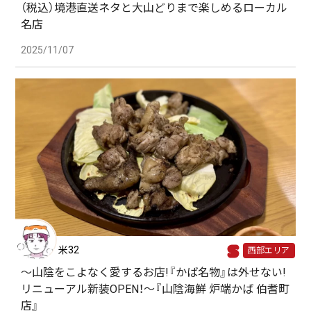
（税込）境港直送ネタと大山どりまで楽しめるローカル
名店
2025/11/07
米32
西部エリア
〜山陰をこよなく愛するお店!『かば名物』は外せない!
リニューアル新装OPEN！〜『山陰海鮮 炉端かば 伯耆町
店』