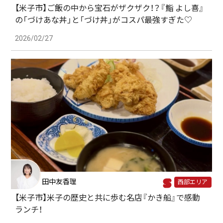
【米子市】ご飯の中から宝石がザクザク！？『鮨 よし喜』
の「づけあな丼」と「づけ丼」がコスパ最強すぎた♡
2026/02/27
田中友香理
西部エリア
【米子市】米子の歴史と共に歩む名店『かき船』で感動
ランチ！