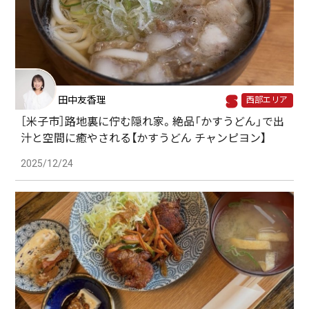
田中友香理
西部エリア
［米子市］路地裏に佇む隠れ家。絶品「かすうどん」で出
汁と空間に癒やされる【かすうどん チャンピヨン】
2025/12/24