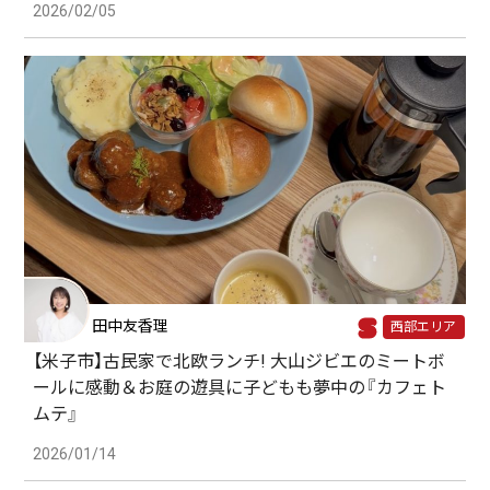
2026/02/05
田中友香理
西部エリア
【米子市】古民家で北欧ランチ! 大山ジビエのミートボ
ールに感動＆お庭の遊具に子どもも夢中の『カフェト
ムテ』
2026/01/14