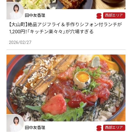
田中友香理
西部エリア
【大山町】絶品アジフライ＆手作りシフォン付ランチが
1,200円！「キッチン楽々々」が穴場すぎる
2026/02/27
田中友香理
西部エリア