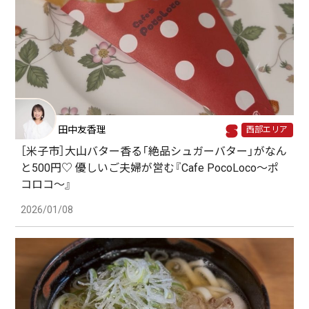
田中友香理
西部エリア
［米子市］大山バター香る「絶品シュガーバター」がなん
と500円♡ 優しいご夫婦が営む『Cafe PocoLoco〜ポ
コロコ～』
2026/01/08