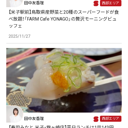
田中友香理
西部エリア
【米子駅前】鳥取県産野菜と20種のスーパーフードが食
べ放題！「FARM Cafe YONAGO」の贅沢モーニングビュ
ッフェ
2025/11/27
田中友香理
西部エリア
【寿司みなと 米子・旗ヶ崎店】平日ランチは1皿143円