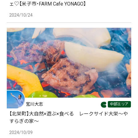
ェ♡【米子市・FARM Cafe YONAGO】
2024/10/24
宮川大志
中部エリア
【北栄町】大自然×遊ぶ×食べる レークサイド大栄〜や
すらぎの家〜
2024/10/09