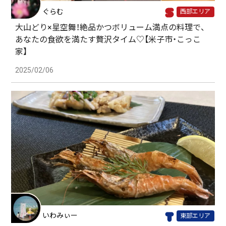
ぐらむ
西部エリア
大山どり×星空舞！絶品かつボリューム満点の料理で、
あなたの食欲を満たす贅沢タイム♡【米子市・こっこ
家】
2025/02/06
いわみぃー
東部エリア