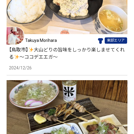
Takuya Morihara
東部エリア
【鳥取市】
大山どりの旨味をしっかり楽しませてくれ
る
〜ココデエエガ〜
2024/12/26