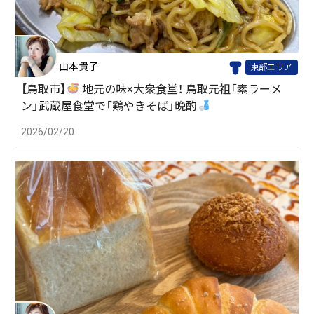
山本貴子
東部エリア
【鳥取市】
地元の味×大衆食堂！ 鳥取元祖「素ラーメ
ン」武蔵屋食堂で「鶏やきそば」晩酌
2026/02/20