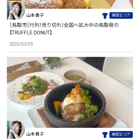
山本貴子
東部エリア
［鳥取市］行列！売り切れ！全国へ拡大中の鳥取発の
【TRUFFLE DONUT】
2025/03/05
山本貴子
東部エリア