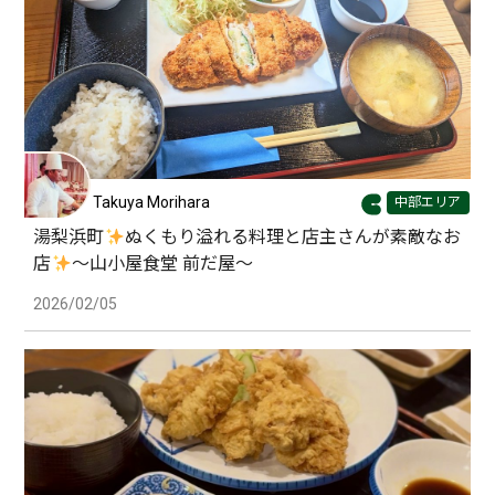
Takuya Morihara
中部エリア
湯梨浜町
ぬくもり溢れる料理と店主さんが素敵なお
店
〜山小屋食堂 前だ屋〜
2026/02/05