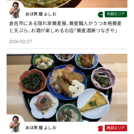
あほ男 腹 よしお
中部エリア
倉吉市にある隠れ家蕎麦屋、蕎麦職人がうつ本格蕎麦
と天ぷら、お酒が楽しめるお店「蕎麦酒房つなぎや」
2026/02/27
あほ男 腹 よしお
西部エリア