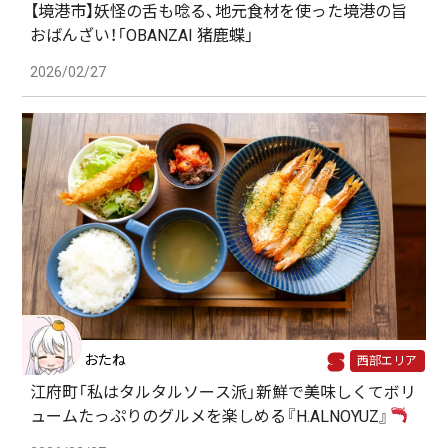
【境港市】妖怪の舌も唸る、地元食材を使った境港の旨
おばんざい！「OBANZAI 猪鹿蝶」
2026/02/27
おたね
西部エリア
江府町「私はタルタルソース派」新鮮で美味しくてボリ
ュームたっぷりのグルメを楽しめる『H.ALNOYUZ』