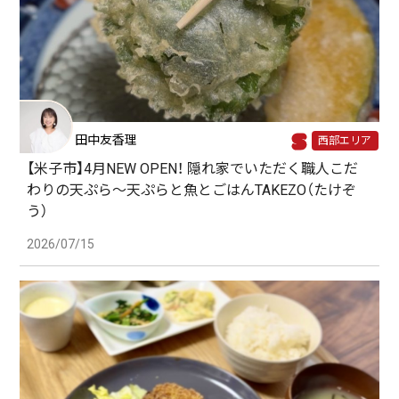
田中友香理
西部エリア
【米子市】4月NEW OPEN！ 隠れ家でいただく職人こだ
わりの天ぷら～天ぷらと魚とごはんTAKEZO（たけぞ
う）
2026/07/15