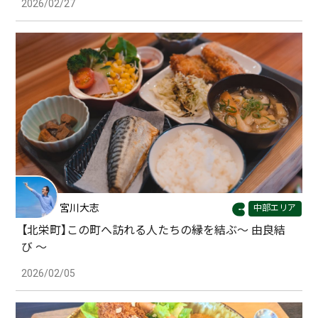
2026/02/27
宮川大志
中部エリア
【北栄町】この町へ訪れる人たちの縁を結ぶ〜 由良結
び 〜
2026/02/05