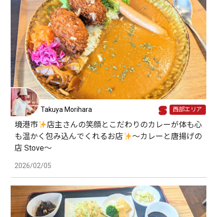
Takuya Morihara
西部エリア
境港市
店主さんの笑顔とこだわりのカレーが体も心
も温かく包み込んでくれるお店
〜カレーと唐揚げの
店 Stove〜
2026/02/05