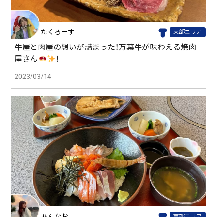
たくろーす
東部エリア
牛屋と肉屋の想いが詰まった！万葉牛が味わえる焼肉
屋さん
！
2023/03/14
あんなお
東部エリア