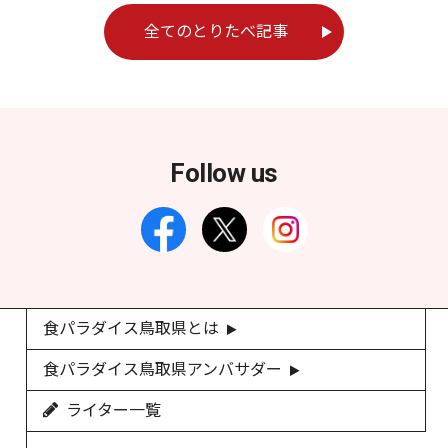
全てのとりたべ記事
Follow us
食パラダイス鳥取県とは
食パラダイス鳥取県アンバサダー
ライター一覧