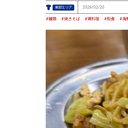
2026/02/20
東部エリア
#麺類
#焼きそば
#鶏料理
#和食
#海