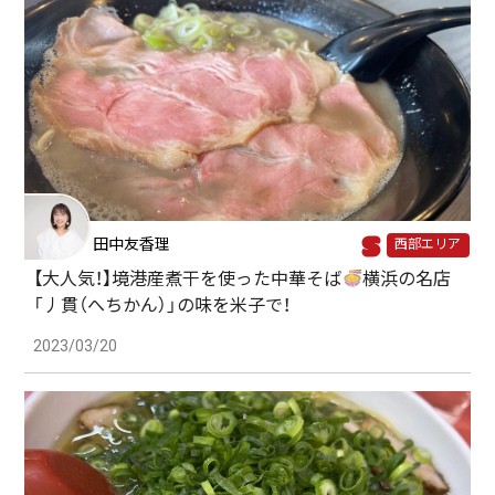
田中友香理
西部エリア
【大人気！】境港産煮干を使った中華そば
横浜の名店
「丿貫（へちかん）」の味を米子で！
2023/03/20