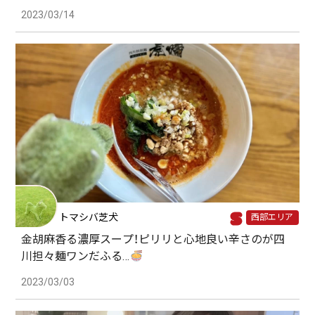
2023/03/14
トマシバ芝犬
西部エリア
金胡麻香る濃厚スープ！ピリリと心地良い辛さのが四
川担々麺ワンだふる…
2023/03/03