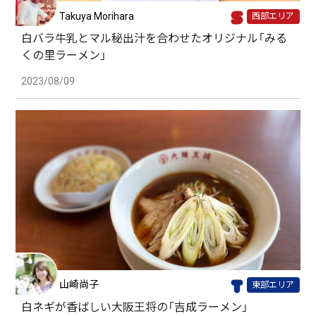
Takuya Morihara
西部エリア
白バラ牛乳とマル秘出汁を合わせたオリジナル「みる
くの里ラーメン」
2023/08/09
山崎尚子
東部エリア
白ネギが香ばしい大阪王将の「吉成ラーメン」