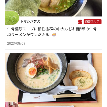
トマシバ芝犬
西部エリア
牛骨濃厚スープに相性抜群の中太ちぢれ麺！噂の牛骨
塩ラーメンがワンだふる…
2023/08/09