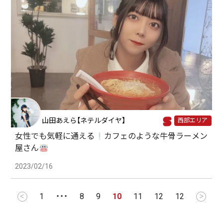
山田あえら【ネテルダイヤ】
西部エリア
女性でも気軽に通える
カフェのような牛骨ラーメン
屋さん
2023/02/16
1
・・・
8
9
10
11
12
12
＜
＞