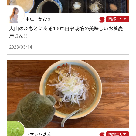
本庄 かおり
西部エリア
大山のふもとにある100%自家栽培の美味しいお蕎麦
屋さん！！
2023/03/14
トマシバ芝犬
西部エリア