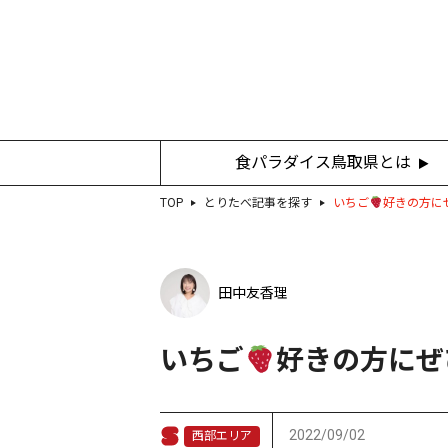
食パラダイス鳥取県とは
TOP
とりたべ記事を探す
いちご
好きの方に
田中友香理
いちご
好きの方にぜ
2022/09/02
西部エリア