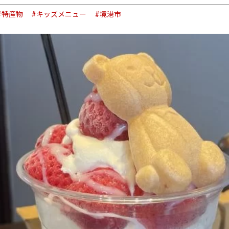
#特産物
#キッズメニュー
#境港市