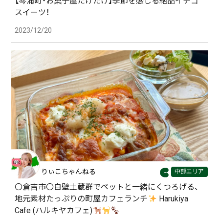
【琴浦町・お菓子屋たけたけ】季節を感じる絶品イチゴ
スイーツ！
2023/12/20
りぃこちゃんねる
中部エリア
〇倉吉市〇白壁土蔵群でペットと一緒にくつろげる、
地元素材たっぷりの町屋カフェランチ
Harukiya
Cafe (ハルキヤカフェ)