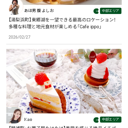
あほ男 腹 よしお
中部エリア
【湯梨浜町】東郷湖を一望できる最高のロケーション！
多種な料理と地元食材が楽しめる「Cafe ippo」
2026/02/27
𝕂𝕒𝕠
中部エリア