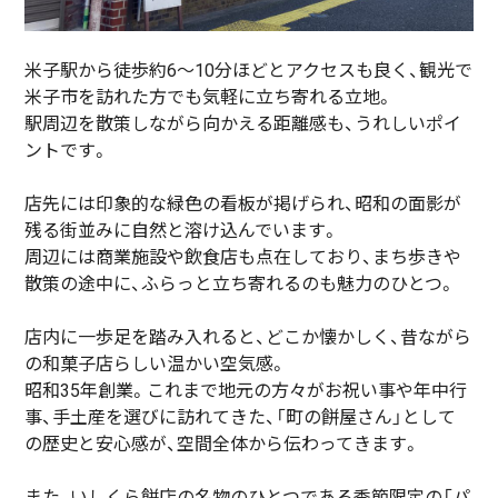
米子駅から徒歩約6〜10分ほどとアクセスも良く、観光で
米子市を訪れた方でも気軽に立ち寄れる立地。
駅周辺を散策しながら向かえる距離感も、うれしいポイ
ントです。
店先には印象的な緑色の看板が掲げられ、昭和の面影が
残る街並みに自然と溶け込んでいます。
周辺には商業施設や飲食店も点在しており、まち歩きや
散策の途中に、ふらっと立ち寄れるのも魅力のひとつ。
店内に一歩足を踏み入れると、どこか懐かしく、昔ながら
の和菓子店らしい温かい空気感。
昭和35年創業。これまで地元の方々がお祝い事や年中行
事、手土産を選びに訪れてきた、「町の餅屋さん」として
の歴史と安心感が、空間全体から伝わってきます。
また、いしくら餅店の名物のひとつである季節限定の「パ