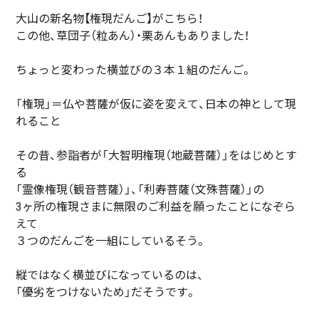
大山の新名物【権現だんご】がこちら！
この他、草団子（粒あん）・栗あんもありました！
ちょっと変わった横並びの３本１組のだんご。
「権現」＝仏や菩薩が仮に姿を変えて、日本の神として現
れること
その昔、参詣者が「大智明権現（地蔵菩薩）」をはじめとす
る
「霊像権現（観音菩薩）」、「利寿菩薩（文殊菩薩）」の
3ヶ所の権現さまに無限のご利益を願ったことになぞら
えて
３つのだんごを一組にしているそう。
縦ではなく横並びになっているのは、
「優劣をつけないため」だそうです。