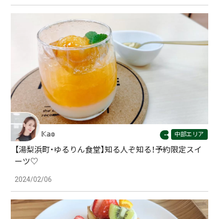
𝕂𝕒𝕠
中部エリア
【湯梨浜町・ゆるりん食堂】知る人ぞ知る！予約限定スイ
ーツ♡
2024/02/06