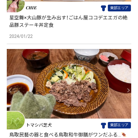
𝑪𝑯𝑰𝑬
東部エリア
星空舞×大山豚が生み出す！ごはん屋ココデエエガの絶
品豚ステーキ丼定食
2024/01/22
トマシバ芝犬
東部エリア
鳥取民藝の器と食べる鳥取和牛御膳がワンだふる…