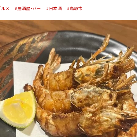
グルメ
#居酒屋・バー
#日本酒
#鳥取市