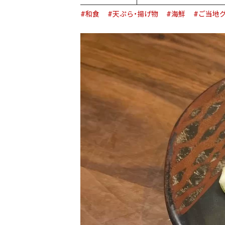
#和食
#天ぷら・揚げ物
#海鮮
#ご当地