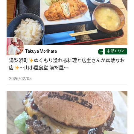
Takuya Morihara
中部エリア
湯梨浜町
ぬくもり溢れる料理と店主さんが素敵なお
店
〜山小屋食堂 前だ屋〜
2026/02/05