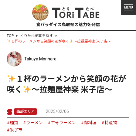
食パラダイス鳥取県の魅力を発信
TOP
とりたべ記事を探す
１杯のラーメンから笑顔の花が咲く
〜拉麺屋神楽 米子店〜
Takuya Morihara
１杯のラーメンから笑顔の花が
咲く
〜拉麺屋神楽 米子店〜
2025/02/06
西部エリア
#麺類
#ラーメン
#牛骨ラーメン
#肉料理
#特産物
#米子市