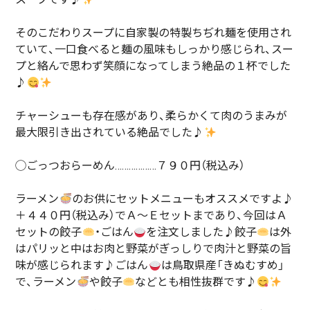
そのこだわりスープに自家製の特製ちぢれ麺を使用され
ていて、一口食べると麺の風味もしっかり感じられ、スー
プと絡んで思わず笑顔になってしまう絶品の１杯でした
♪
チャーシューも存在感があり、柔らかくて肉のうまみが
最大限引き出されている絶品でした♪
◯ごっつおらーめん………………７９０円（税込み）
ラーメン
のお供にセットメニューもオススメですよ♪
＋４４０円（税込み）でＡ〜Ｅセットまであり、今回はＡ
セットの餃子
・ごはん
を注文しました♪餃子
は外
はパリッと中はお肉と野菜がぎっしりで肉汁と野菜の旨
味が感じられます♪ごはん
は鳥取県産「きぬむすめ」
で、ラーメン
や餃子
などとも相性抜群です♪