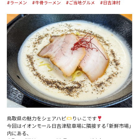
#ラーメン
#牛骨ラーメン
#ご当地グルメ
#日吉津村
鳥取県の魅力をシェアハピ
りぃこです
今回はイオンモール日吉津駐車場に隣接する「新鮮市場」
内にある、