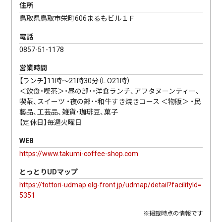
住所
鳥取県鳥取市栄町606まるもビル１Ｆ
電話
0857-51-1178
営業時間
【ランチ】11時～21時30分（L.O21時）
＜飲食・喫茶＞ ​・昼の部・・洋食ランチ、アフタヌーンティー、
喫茶、スイーツ ・夜の部・・和牛すき焼きコース ＜物販＞ ・民
藝品、工芸品、雑貨・珈琲豆、菓子
【定休日】毎週火曜日
WEB
https://www.takumi-coffee-shop.com
とっとりUDマップ
https://tottori-udmap.elg-front.jp/udmap/detail?facilityId=
5351
※掲載時点の情報です