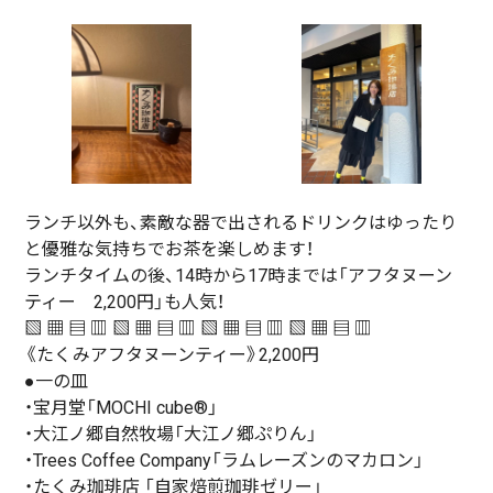
ランチ以外も、素敵な器で出されるドリンクはゆったり
と優雅な気持ちでお茶を楽しめます！
ランチタイムの後、14時から17時までは「アフタヌーン
ティー 2,200円」も人気！
▧ ▦ ▤ ▥ ▧ ▦ ▤ ▥ ▧ ▦ ▤ ▥ ▧ ▦ ▤ ▥
《たくみアフタヌーンティー》2,200円
●一の皿
・宝月堂「MOCHI cube®」
・大江ノ郷自然牧場「大江ノ郷ぷりん」
・Trees Coffee Company「ラムレーズンのマカロン」
・たくみ珈琲店 「自家焙煎珈琲ゼリー」