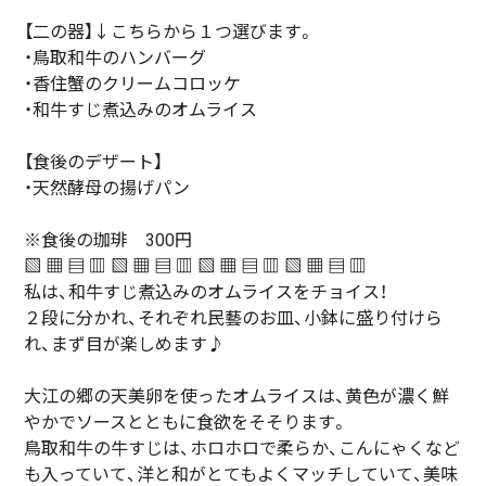
【二の器】↓こちらから１つ選びます。
・鳥取和牛のハンバーグ
・香住蟹のクリームコロッケ
・和牛すじ煮込みのオムライス
【食後のデザート】
・天然酵母の揚げパン
※食後の珈琲 300円
▧ ▦ ▤ ▥ ▧ ▦ ▤ ▥ ▧ ▦ ▤ ▥ ▧ ▦ ▤ ▥
私は、和牛すじ煮込みのオムライスをチョイス！
２段に分かれ、それぞれ民藝のお皿、小鉢に盛り付けら
れ、まず目が楽しめます♪
大江の郷の天美卵を使ったオムライスは、黄色が濃く鮮
やかでソースとともに食欲をそそります。
鳥取和牛の牛すじは、ホロホロで柔らか、こんにゃくなど
も入っていて、洋と和がとてもよくマッチしていて、美味