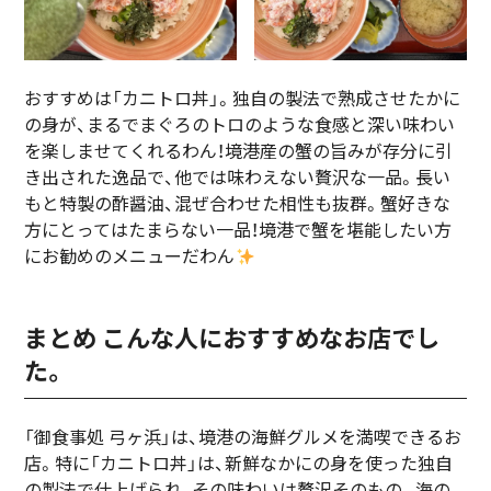
おすすめは「カニトロ丼」。独自の製法で熟成させたかに
の身が、まるでまぐろのトロのような食感と深い味わい
を楽しませてくれるわん！境港産の蟹の旨みが存分に引
き出された逸品で、他では味わえない贅沢な一品。長い
もと特製の酢醤油、混ぜ合わせた相性も抜群。蟹好きな
方にとってはたまらない一品！境港で蟹を堪能したい方
にお勧めのメニューだわん
まとめ こんな人におすすめなお店でし
た。
「御食事処 弓ヶ浜」は、境港の海鮮グルメを満喫できるお
店。特に「カニトロ丼」は、新鮮なかにの身を使った独自
の製法で仕上げられ、その味わいは贅沢そのもの。海の