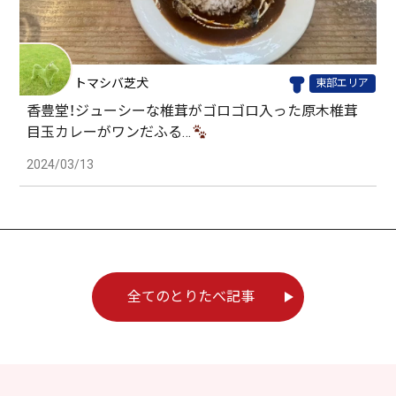
トマシバ芝犬
東部エリア
香豊堂！ジューシーな椎茸がゴロゴロ入った原木椎茸
目玉カレーがワンだふる…
2024/03/13
全てのとりたべ記事