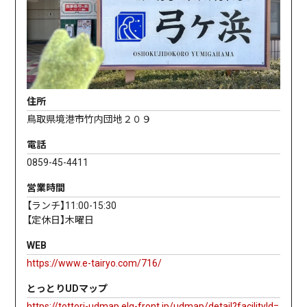
住所
鳥取県境港市竹内団地２０９
電話
0859-45-4411
営業時間
【ランチ】11:00-15:30
【定休日】木曜日
WEB
https://www.e-tairyo.com/716/
とっとりUDマップ
https://tottori-udmap.elg-front.jp/udmap/detail?facilityId=