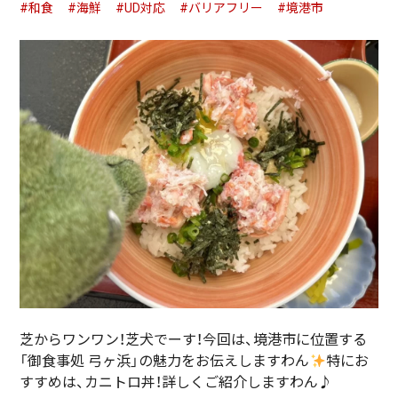
#和食
#海鮮
#UD対応
#バリアフリー
#境港市
芝からワンワン！芝犬でーす！今回は、境港市に位置する
「御食事処 弓ヶ浜」の魅力をお伝えしますわん
特にお
すすめは、カニトロ丼！詳しくご紹介しますわん♪