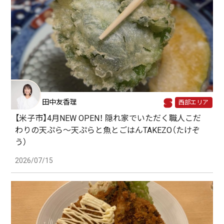
田中友香理
西部エリア
【米子市】4月NEW OPEN！ 隠れ家でいただく職人こだ
わりの天ぷら～天ぷらと魚とごはんTAKEZO（たけぞ
う）
2026/07/15