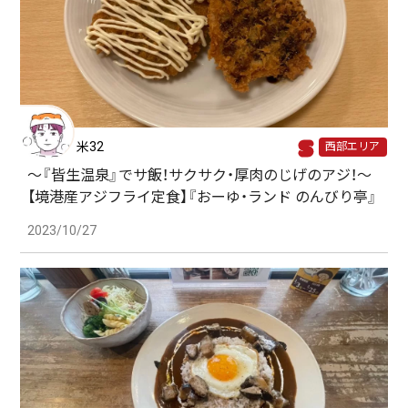
米32
西部エリア
〜『皆生温泉』でサ飯！サクサク・厚肉のじげのアジ！〜
【境港産アジフライ定食】『おーゆ・ランド のんびり亭』
2023/10/27