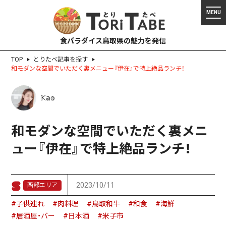
食パラダイス鳥取県の魅力を発信
TOP
とりたべ記事を探す
和モダンな空間でいただく裏メニュー『伊在』で特上絶品ランチ！
𝕂𝕒𝕠
和モダンな空間でいただく裏メニ
ュー『伊在』で特上絶品ランチ！
2023/10/11
西部エリア
#子供連れ
#肉料理
#鳥取和牛
#和食
#海鮮
#居酒屋・バー
#日本酒
#米子市