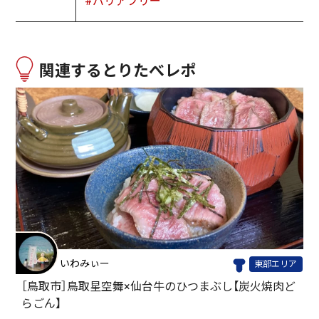
#バリアフリー
関連するとりたべレポ
いわみぃー
東部エリア
［鳥取市］鳥取星空舞×仙台牛のひつまぶし【炭火焼肉ど
らごん】