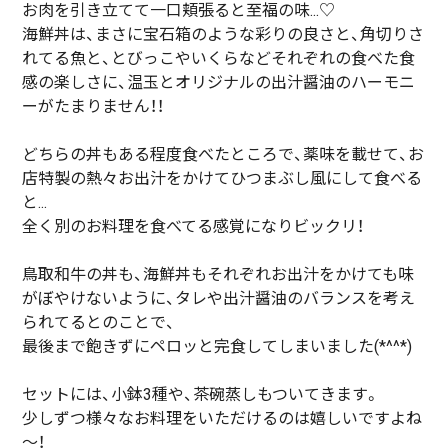
お肉を引き立てて一口頬張ると至福の味...♡
海鮮丼は、まさに宝石箱のような彩りの良さと、角切りさ
れてる魚と、とびっこやいくらなどそれぞれの食べた食
感の楽しさに、温玉とオリジナルの出汁醤油のハーモニ
ーがたまりません！！
どちらの丼もある程度食べたところで、薬味を載せて、お
店特製の熱々お出汁をかけてひつまぶし風にして食べる
と...
全く別のお料理を食べてる感覚になりビックリ！
鳥取和牛の丼も、海鮮丼もそれぞれお出汁をかけても味
がぼやけないように、タレや出汁醤油のバランスを考え
られてるとのことで、
最後まで飽きずにペロッと完食してしまいました(*^^*)
セットには、小鉢3種や、茶碗蒸しもついてきます。
少しずつ様々なお料理をいただけるのは嬉しいですよね
～！