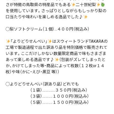
さが特徴の鳥取県の特産品でもある
二十世紀梨
を使用しています。さっぱりとしながらもしっかり梨の
口当たりや味わいを楽しめる逸品でした♪
◯梨ソフトクリーム（１個）…４００円（税込み）
「よりどりせんべい」
はスウィートランドTAKARAの
工場で製造過程で出た訳あり品を特別価格で販売されて
います。ここだけしかない数量限定商品で味もさまざま
あって楽しめる逸品です♪
（包装がズレてしまったと
か、かけてしまった等・商品によって枚数（１２枚or１４
枚）や味（かに・えび・黒豆 等））
◯よりどりせんべい（訳あり品）どれでも
（１袋）……………３５０円（税込み）
（３袋）…………１０００円（税込み）
（５袋）…………１５００円（税込み）