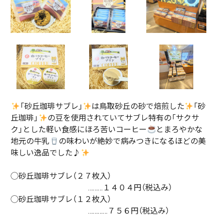
「砂丘珈琲サブレ」
は鳥取砂丘の砂で焙煎した
「砂
丘珈琲」
の豆を使用されていてサブレ特有の「サクサ
ク」とした軽い食感にほろ苦いコーヒー
とまろやかな
地元の牛乳
の味わいが絶妙で病みつきになるほどの美
味しい逸品でした♪
◯砂丘珈琲サブレ（２７枚入）
………１４０４円（税込み）
◯砂丘珈琲サブレ（１２枚入）
…………７５６円（税込み）