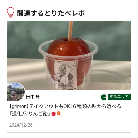
関連するとりたべレポ
田中 舞
中部エリア
【grimon】テイクアウトもOK！６種類の味から選べる
「進化系 りんご飴」
2024/12/26