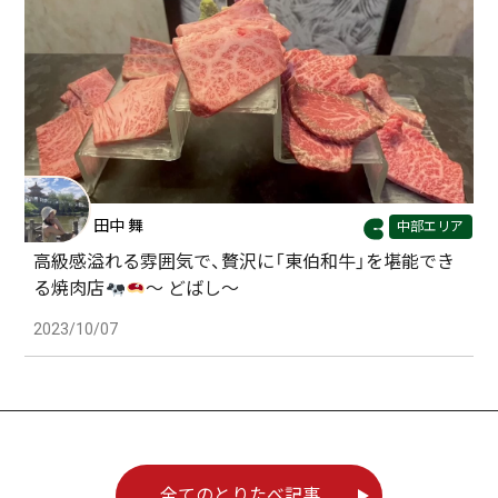
田中 舞
中部エリア
高級感溢れる雰囲気で、贅沢に「東伯和牛」を堪能でき
る焼肉店
～ どばし～
2023/10/07
全てのとりたべ記事