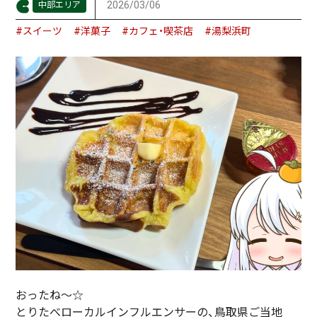
2026/03/06
中部エリア
#スイーツ
#洋菓子
#カフェ・喫茶店
#湯梨浜町
おったね～☆
とりたべローカルインフルエンサーの、鳥取県ご当地