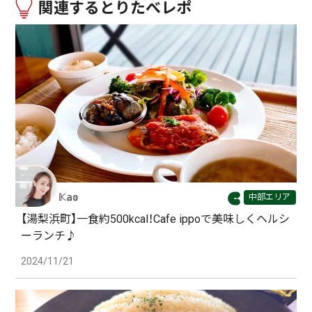
関連するとりたべレポ
𝕂𝕒𝕠
中部エリア
【湯梨浜町】一食約500kcal！Cafe ippoで美味しくヘルシ
ーランチ♪
2024/11/21