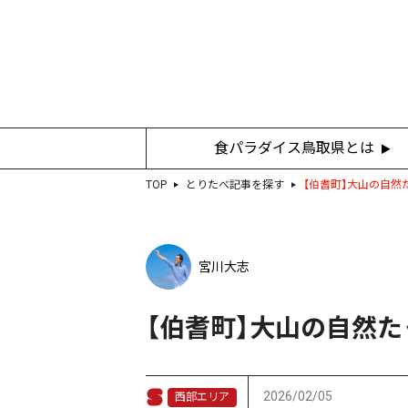
食パラダイス鳥取県とは
TOP
とりたべ記事を探す
【伯耆町】大山の自然た
宮川大志
【伯耆町】大山の自然たっ
2026/02/05
西部エリア