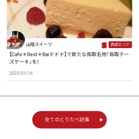
山陰スイーツ
西部エリア
【Cafe＊Rest＊Barドドド】で新たな鳥取名物「鳥取チー
ズケーキ」を！
2023/01/16
全てのとりたべ記事