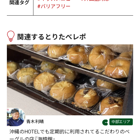
関連タグ
#バリアフリー
関連するとりたべレポ
青木利晴
中部エリア
沖縄のHOTELでも定期的に利用されてるこだわりのベ
ーグルの店『海晴館』