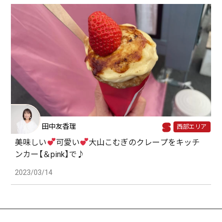
田中友香理
西部エリア
美味しい
可愛い
大山こむぎのクレープをキッチ
ンカー【＆pink】で♪
2023/03/14