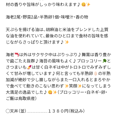
材の香りや旨味がしっかり味わえます♪
海老2尾・野菜2品・半熟卵1個・味噌汁・香の物
天ぷらを揚げる油は、胡麻油と米油をブレンドした上質
な油を使われていて、最後のひと口まで食材の旨味を感
じながらさっぱりと頂けます♪
海老
は外はサクサク中はぷりっぷり♪舞茸は香り豊か
で歯ごたえ抜群♪海苔の風味もよく♪ブロッコリー
と
さつまいも
は甘く白ネギは中がトロトロでみずみずし
くて甘みが増しています♪何と言っても半熟卵
の半熟
加減が絶妙で少し崩しながらまた一口入れるとまろやか
で食べてて飽きのこない思わず
笑顔
になってしまう
大満足の逸品でした♪
（ブロッコリー・白ネギ・卵・
ご飯は鳥取県産）
◯天丼（並）……………………１３８０円（税込み）