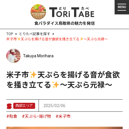
食パラダイス鳥取県の魅力を発信
TOP
とりたべ記事を探す
米子市
天ぷらを揚げる音が食欲を掻き立てる
〜天ぷら元禄〜
Takuya Morihara
米子市
天ぷらを揚げる音が食欲
を掻き立てる
〜天ぷら元禄〜
2025/02/06
西部エリア
#和食
#天ぷら・揚げ物
#米子市