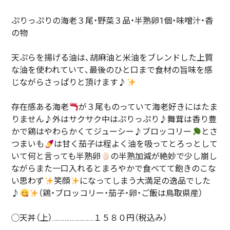
ぷりっぷりの海老３尾・野菜３品・半熟卵1個・味噌汁・香
の物
天ぷらを揚げる油は、胡麻油と米油をブレンドした上質
な油を使われていて、最後のひと口まで食材の旨味を感
じながらさっぱりと頂けます♪
存在感ある海老
が３尾ものっていて海老好きにはたま
りません♪外はサクサク中はぷりっぷり♪舞茸は香り豊
かで鶏はやわらかくてジューシー♪ブロッコリー
とさ
つまいも
は甘く茄子は程よく油を吸ってとろっとして
いて何と言っても半熟卵
の半熟加減が絶妙で少し崩し
ながらまた一口入れるとまろやかで食べてて飽きのこな
い思わず
笑顔
になってしまう大満足の逸品でした
♪
（鶏・ブロッコリー・茄子・卵・ご飯は鳥取県産）
◯天丼（上）……………………１５８０円（税込み）