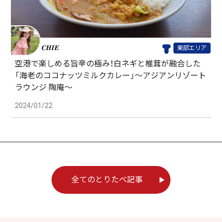
𝑪𝑯𝑰𝑬
東部エリア
空港で楽しめる旨辛の極み！白ネギと椎茸が融合した
「海老のココナッツミルクカレー」～アジアンリゾート
ラウンジ 陶庵～
2024/01/22
全てのとりたべ記事