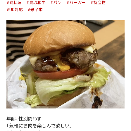
#肉料理
#鳥取和牛
#パン
#バーガー
#特産物
#UD対応
#米子市
年齢、性別問わず
「気軽にお肉を楽しんで欲しい」