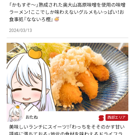
「かもすぞ～」熟成された奥大山高原味噌を使用の味噌
ラーメン！ここでしか味わえないグルメもいっぱい！お
食事処『なないろ樫』
2024/03/13
おたね
西部エリア
美味しいランチにスイーツ！「わっちをそそのかす甘い
誘惑に満ちておる」地元の食材を味わえるドライフラ