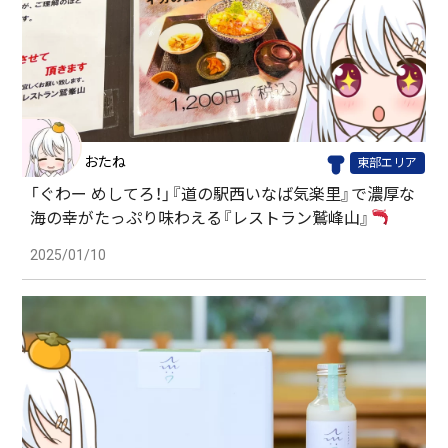
おたね
東部エリア
「ぐわー めしてろ！」『道の駅西いなば気楽里』で濃厚な
海の幸がたっぷり味わえる『レストラン鷲峰山』
2025/01/10