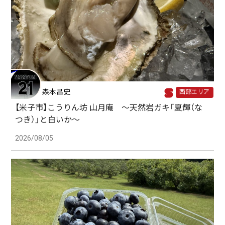
森本昌史
西部エリア
【米子市】こうりん坊 山月庵 ～天然岩ガキ「夏輝（な
つき）」と白いか～
2026/08/05