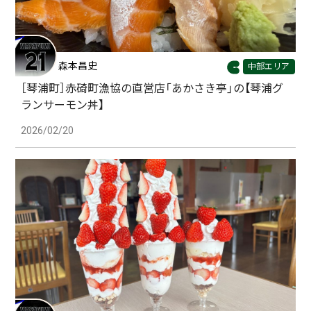
森本昌史
中部エリア
［琴浦町］赤碕町漁協の直営店「あかさき亭」の【琴浦グ
ランサーモン丼】
2026/02/20