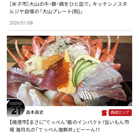
［米子市］大山の牛・豚・鶏をひと皿で。キッチンノスタ
ルジヤ自慢の『大山プレート(和)』
2026/01/08
森本昌史
西部エリア
【境港市】まさに“てっぺん”級のインパクト！旨いもん市
場 海月丸の「てっぺん海鮮丼」どーーん！！