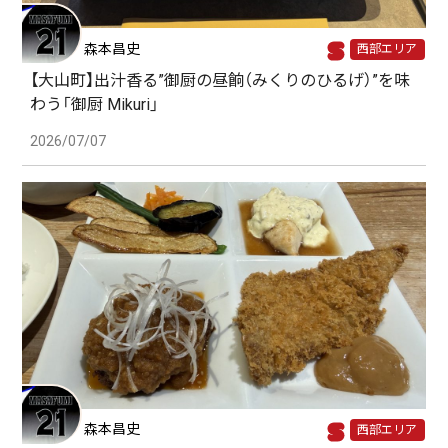
森本昌史
西部エリア
【大山町】出汁香る”御厨の昼餉（みくりのひるげ）”を味
わう「御厨 Mikuri」
2026/07/07
森本昌史
西部エリア