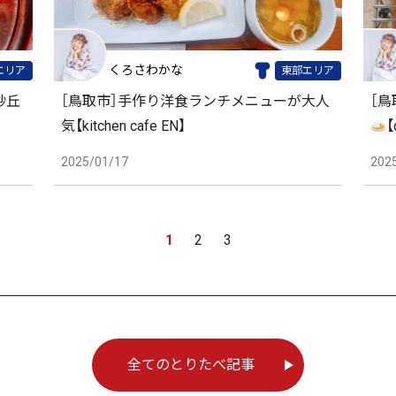
くろさわかな
エリア
東部エリア
砂丘
［鳥取市］手作り洋食ランチメニューが大人
［
気【kitchen cafe EN】
【
2025/01/17
202
1
2
3
全てのとりたべ記事