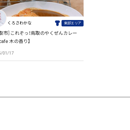
くろさわかな
東部エリア
鳥取市］これぞっ！鳥取のやくぜんカレー
cafe 木の香り】
5/01/17