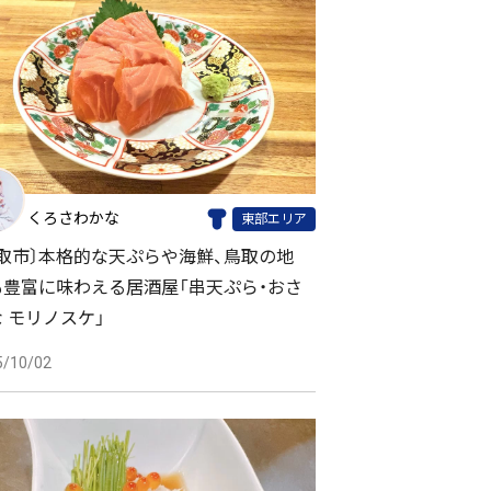
くろさわかな
東部エリア
鳥取市〕本格的な天ぷらや海鮮、鳥取の地
も豊富に味わえる居酒屋「串天ぷら・おさ
 モリノスケ」
5/10/02