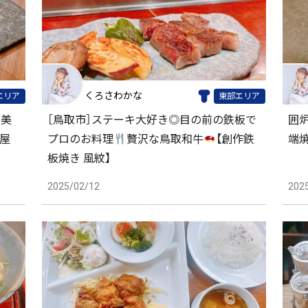
くろさわかな
エリア
東部エリア
、美
［鳥取市］ステーキ大好き◎目の前の鉄板で
囲
屋
プロのお料理
贅沢な鳥取和牛
【創作鉄
端
板焼き 風紋】
2025/02/12
202