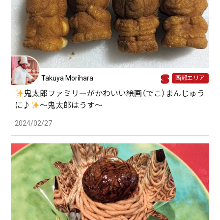
Takuya Morihara
西部エリア
鬼太郎ファミリーがかわいい絵画（でこ）まんじゅう
に♪
〜鬼太郎はうす〜
2024/02/27