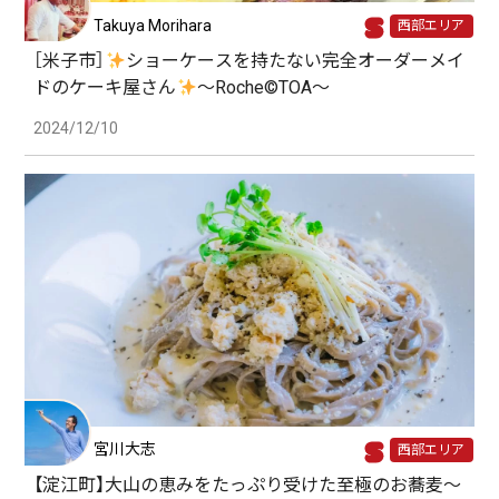
Takuya Morihara
西部エリア
［米子市］
ショーケースを持たない完全オーダーメイ
ドのケーキ屋さん
〜Roche©TOA〜
2024/12/10
宮川大志
西部エリア
【淀江町】大山の恵みをたっぷり受けた至極のお蕎麦〜