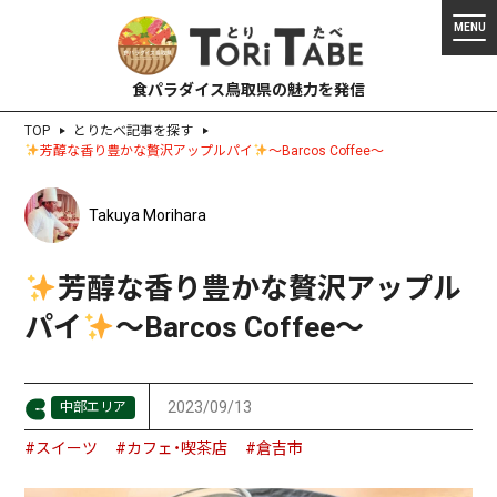
食パラダイス鳥取県の魅力を発信
TOP
とりたべ記事を探す
芳醇な香り豊かな贅沢アップルパイ
～Barcos Coffee～
Takuya Morihara
芳醇な香り豊かな贅沢アップル
パイ
～Barcos Coffee～
2023/09/13
中部エリア
#スイーツ
#カフェ・喫茶店
#倉吉市