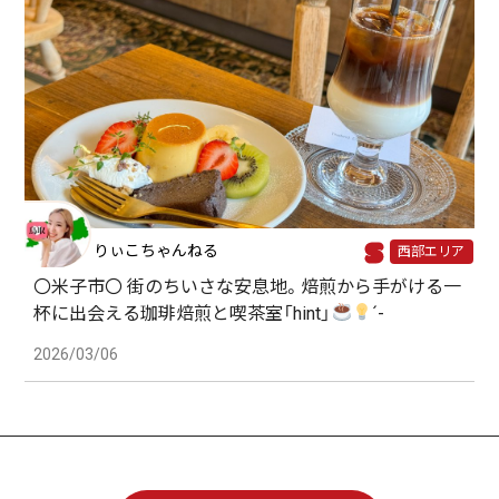
りぃこちゃんねる
西部エリア
〇米子市〇 街のちいさな安息地。焙煎から手がける一
杯に出会える珈琲焙煎と喫茶室「hint」
´-
2026/03/06