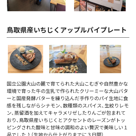
鳥取県産いちじくアップルパイプレート
国立公園大山の麓で育てられた大山こむぎや自然豊かな
環境で育った牛の生乳で作られたクリーミーな大山バタ
ーと国産発酵バターを練り込んだ手作りのパイ生地に食
感を残しながらシナモン、数種類のスパイス、生絞りレモ
ン、蒸留酒を加えてキャラメリゼしたりんごが包まれて
おり、鳥取県産いちじくとアクセントのレーズンがトッ
ピングされた酸味と甘味の調和のよい贅沢で美味しい１
品でした♪（生地から仕上がりまでに３日間）