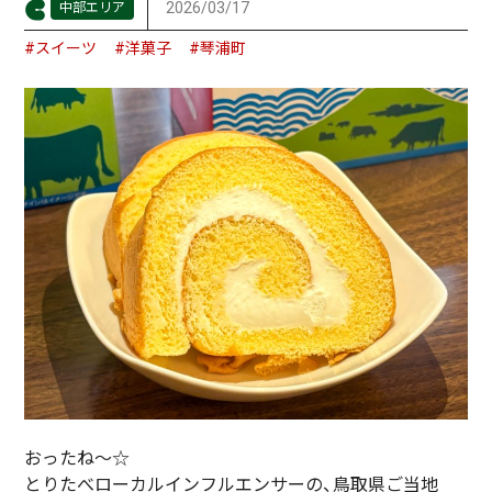
2026/03/17
中部エリア
#スイーツ
#洋菓子
#琴浦町
おったね～☆
とりたべローカルインフルエンサーの、鳥取県ご当地