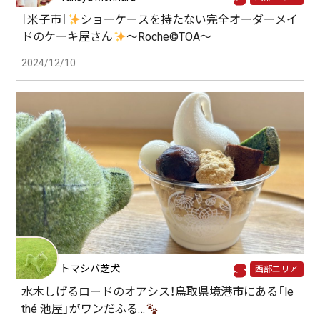
［米子市］
ショーケースを持たない完全オーダーメイ
ドのケーキ屋さん
〜Roche©TOA〜
2024/12/10
トマシバ芝犬
西部エリア
水木しげるロードのオアシス！鳥取県境港市にある「le
thé 池屋」がワンだふる…