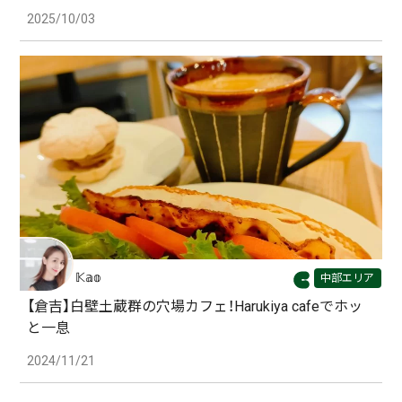
2025/10/03
𝕂𝕒𝕠
中部エリア
【倉吉】白壁土蔵群の穴場カフェ！Harukiya cafeでホッ
と一息
2024/11/21