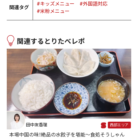
#キッズメニュー
#外国語対応
関連タグ
#米粉メニュー
関連するとりたべレポ
田中友香理
西部エリア
本場中国の味！絶品の水餃子を堪能〜食処そうしゃん