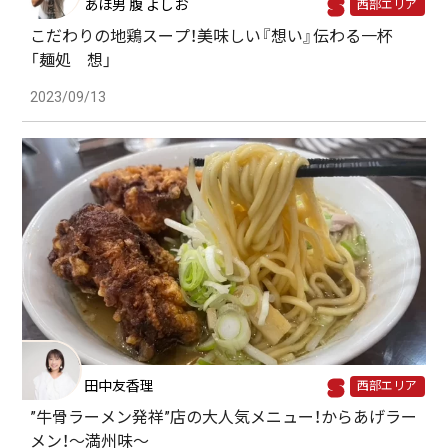
あほ男 腹 よしお
西部エリア
こだわりの地鶏スープ！美味しい『想い』伝わる一杯
「麺処 想」
2023/09/13
田中友香理
西部エリア
”牛骨ラーメン発祥”店の大人気メニュー！からあげラー
メン！～満州味～