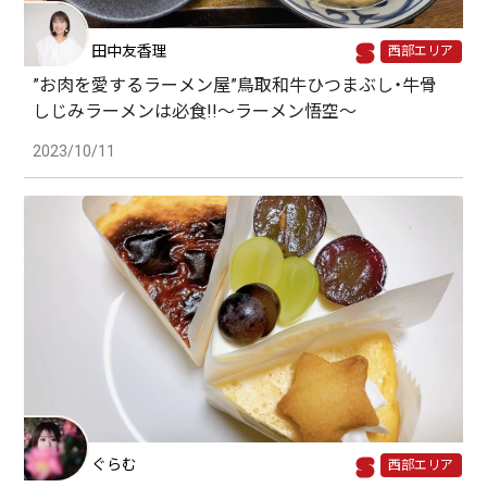
田中友香理
西部エリア
”お肉を愛するラーメン屋”鳥取和牛ひつまぶし・牛骨
しじみラーメンは必食!!～ラーメン悟空～
2023/10/11
ぐらむ
西部エリア